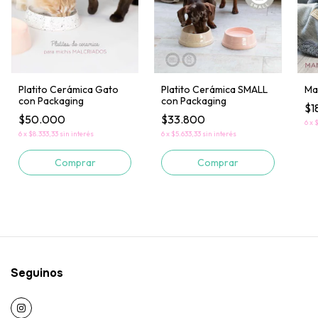
Platito Cerámica Gato
Platito Cerámica SMALL
Ma
con Packaging
con Packaging
$1
$50.000
$33.800
6
x
$
6
x
$8.333,33
sin interés
6
x
$5.633,33
sin interés
Comprar
Comprar
Seguinos