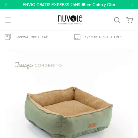
Gba
Envíos a todo el país 🇦🇷 por Correo Argentino o 
ENVIOS A TODO EL PAÍS
3 y 6 CUOTAS SIN INTERÉS