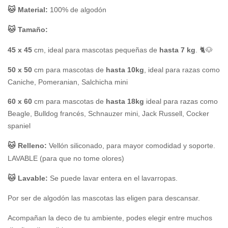
🐱 
Material:
 100% de algodón
🐱 
Tamaño:
45 x 45
 cm, ideal para mascotas pequeñas de 
hasta 7 kg
. 🐈🐶
50 x 50
 cm para mascotas de 
hasta 10kg
, ideal para razas como 
Caniche, Pomeranian, Salchicha mini
60 x 60
 cm para mascotas de 
hasta 18kg 
ideal para razas como 
Beagle, Bulldog francés, Schnauzer mini, Jack Russell, Cocker 
spaniel
🐱 
Relleno:
 Vellón siliconado, para mayor comodidad y soporte. 
LAVABLE (para que no tome olores)
🐱 
Lavable:
 Se puede lavar entera en el lavarropas.
Por ser de algodón las mascotas las eligen para descansar.
Acompañan la deco de tu ambiente, podes elegir entre muchos 