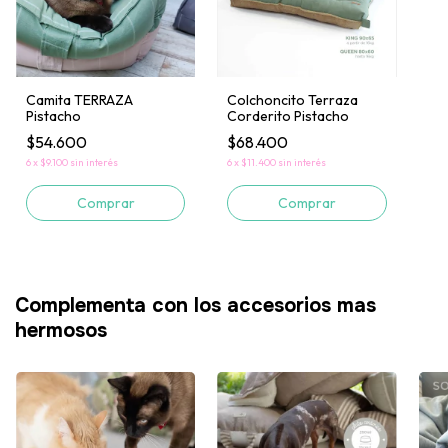
Camita TERRAZA
Colchoncito Terraza
Pistacho
Corderito Pistacho
$54.600
$68.400
6
x
$9.100
sin interés
6
x
$11.400
sin interés
Comprar
Comprar
Complementa con los accesorios mas
hermosos