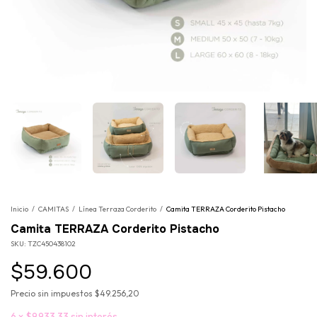
Inicio
/
CAMITAS
/
Línea Terraza Corderito
/
Camita TERRAZA Corderito Pistacho
Camita TERRAZA Corderito Pistacho
SKU:
TZC450438102
$59.600
Precio sin impuestos
$49.256,20
6
x
$9.933,33
sin interés