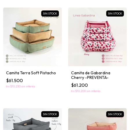
SIN STOCK
SIN STOCK
Camita Terra Soft Pistacho
Camita de Gabardina
Cherry -PREVENTA-
$61.500
$61.200
6
x
$10.250
sin interés
6
x
$10.200
sin interés
SIN STOCK
SIN STOCK