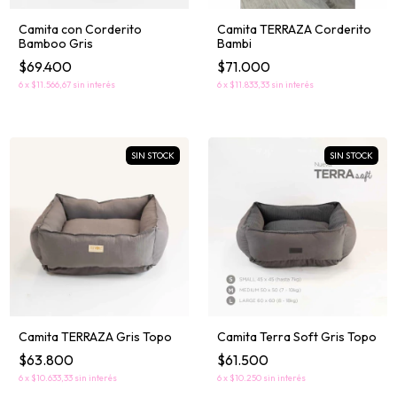
Camita TERRAZA Corderito
Camita con Corderito
Bambi
Bamboo Gris
$71.000
$69.400
6
x
$11.833,33
sin interés
6
x
$11.566,67
sin interés
SIN STOCK
SIN STOCK
Camita Terra Soft Gris Topo
Camita TERRAZA Gris Topo
$61.500
$63.800
6
x
$10.250
sin interés
6
x
$10.633,33
sin interés