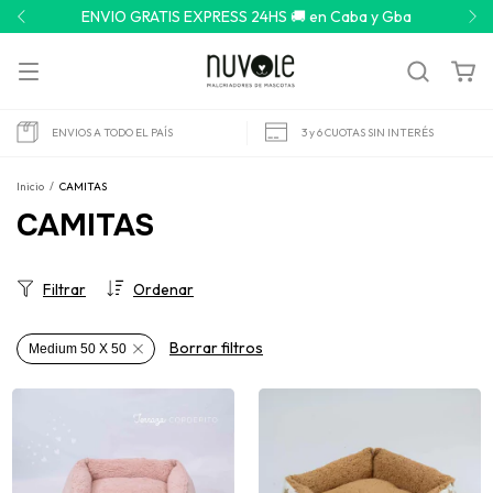
Envíos a todo el país 🇦🇷 por Correo Argentino o Andreani
ENVIOS A TODO EL PAÍS
3 y 6 CUOTAS SIN INTERÉS
Inicio
/
CAMITAS
CAMITAS
Filtrar
Ordenar
Borrar filtros
Medium 50 X 50