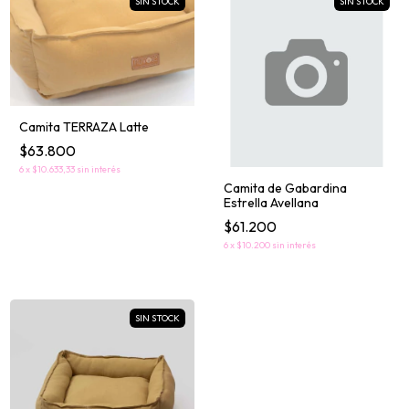
SIN STOCK
SIN STOCK
Camita TERRAZA Latte
$63.800
6
x
$10.633,33
sin interés
Camita de Gabardina
Estrella Avellana
$61.200
6
x
$10.200
sin interés
SIN STOCK