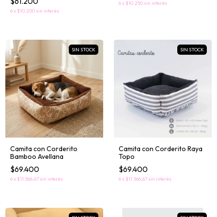
$61.200
6
x
$10.250
sin interés
6
x
$10.200
sin interés
SIN STOCK
SIN STOCK
Camita con Corderito
Camita con Corderito Raya
Bamboo Avellana
Topo
$69.400
$69.400
6
x
$11.566,67
sin interés
6
x
$11.566,67
sin interés