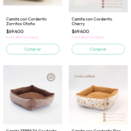
Camita con Corderito
Camita con Corderito
Zorritos Otoño
Cherry
$69.400
$69.400
6
x
$11.566,67
sin interés
6
x
$11.566,67
sin interés
Comprar
Comprar
Camita con Corderito Flor
Camita TERRAZA Corderito