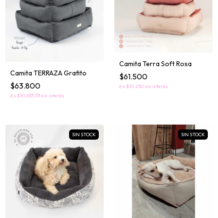
Camita Terra Soft Rosa
Camita TERRAZA Grafito
$61.500
$63.800
6
x
$10.250
sin interés
6
x
$10.633,33
sin interés
SIN STOCK
SIN STOCK