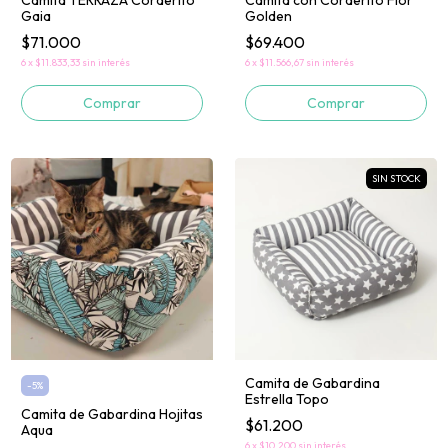
Golden
Gaia
$69.400
$71.000
6
x
$11.566,67
sin interés
6
x
$11.833,33
sin interés
Comprar
Comprar
SIN STOCK
Camita de Gabardina
-
5
%
Estrella Topo
Camita de Gabardina Hojitas
$61.200
Aqua
6
x
$10.200
sin interés