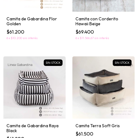
Camita con Corderito
Camita de Gabardina Flor
Hawaii Beige
Golden
$69.400
$61.200
6
x
$11.566,67
sin interés
6
x
$10.200
sin interés
SIN STOCK
SIN STOCK
Camita de Gabardina Raya
Camita Terra Soft Gris
Black
$61.500