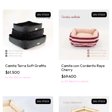
SIN STOCK
SIN STOCK
Camita Terra Soft Grafito
Camita con Corderito Raya
Cherry
$61.500
$69.400
6
x
$10.250
sin interés
6
x
$11.566,67
sin interés
SIN STOCK
SIN STOCK