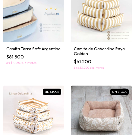
Camita Terra Soft Argentina
Camita de Gabardina Raya
Golden
$61.500
$61.200
6
x
$10.250
sin interés
6
x
$10.200
sin interés
SIN STOCK
SIN STOCK