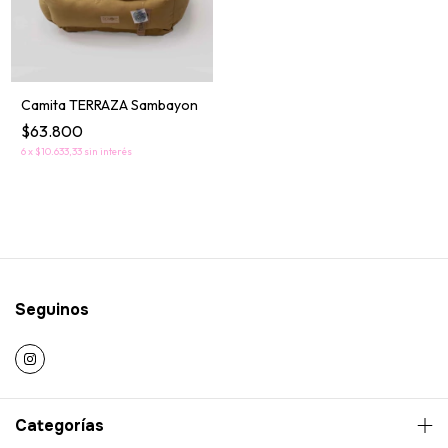
Camita TERRAZA Sambayon
$63.800
6
x
$10.633,33
sin interés
Seguinos
Categorías