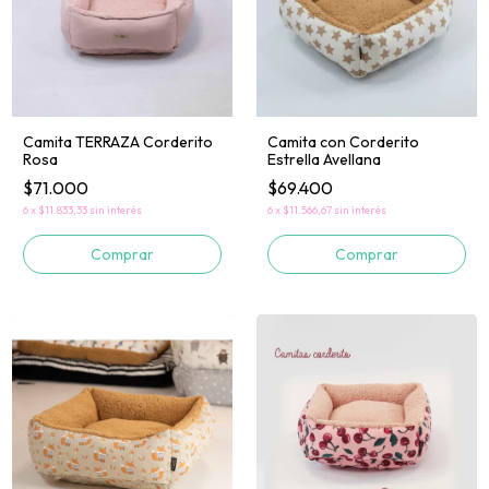
Camita TERRAZA Corderito
Camita con Corderito
Rosa
Estrella Avellana
$71.000
$69.400
6
x
$11.833,33
sin interés
6
x
$11.566,67
sin interés
Comprar
Comprar