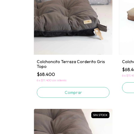
Colchoncito Terraza Corderito Gris
Colch
Topo
$68.
$68.400
6
x
$11.4
6
x
$11.400
sin interés
Comprar
SIN STOCK