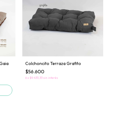
 Gaia
Colchoncito Terraza Grafito
$56.600
6
x
$9.433,33
sin interés