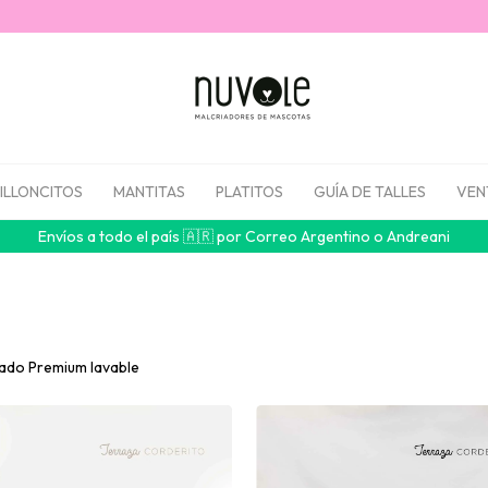
ILLONCITOS
MANTITAS
PLATITOS
GUÍA DE TALLES
VEN
Envíos a todo el país 🇦🇷 por Correo Argentino o Andreani
nado Premium lavable