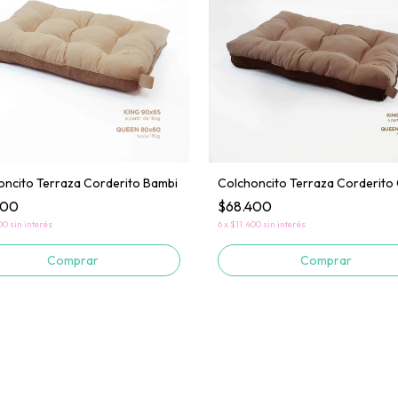
oncito Terraza Corderito Bambi
Colchoncito Terraza Corderito
400
$68.400
00
sin interés
6
x
$11.400
sin interés
Comprar
Comprar