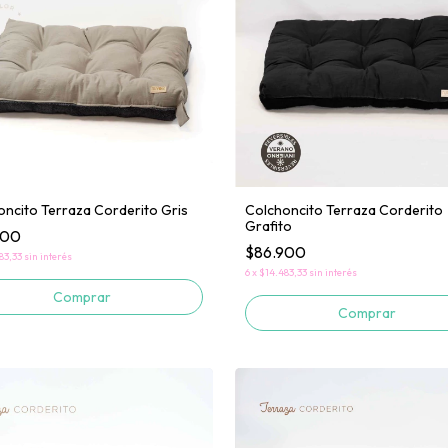
oncito Terraza Corderito Gris
Colchoncito Terraza Corderito
Grafito
900
$86.900
83,33
sin interés
6
x
$14.483,33
sin interés
Comprar
Comprar