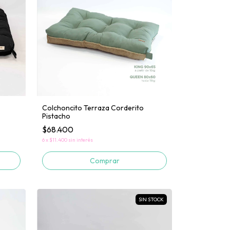
Colchoncito Terraza Corderito
Pistacho
$68.400
6
x
$11.400
sin interés
Comprar
SIN STOCK