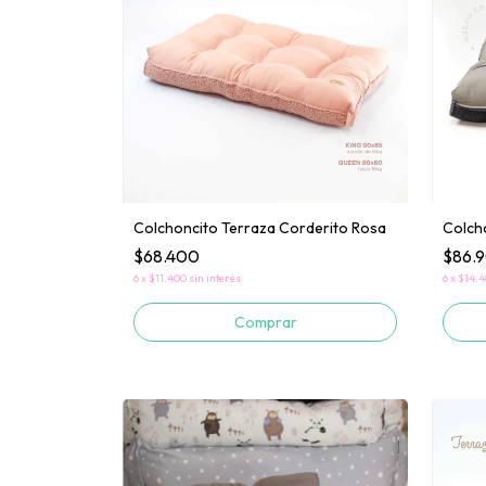
Colchoncito Terraza Corderito Rosa
Colch
$68.400
$86.
6
x
$11.400
sin interés
6
x
$14.4
Comprar