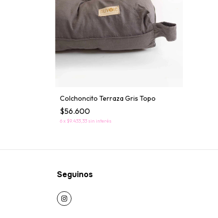
Colchoncito Terraza Gris Topo
$56.600
6
x
$9.433,33
sin interés
Seguinos