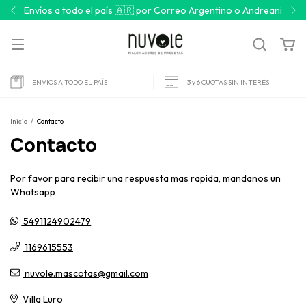
Envíos a todo el país 🇦🇷 por Correo Argentino o Andreani
ENVIOS A TODO EL PAÍS
3 y 6 CUOTAS SIN INTERÉS
Inicio
/
Contacto
Contacto
Por favor para recibir una respuesta mas rapida, mandanos un
Whatsapp
5491124902479
1169615553
nuvole.mascotas@gmail.com
Villa Luro