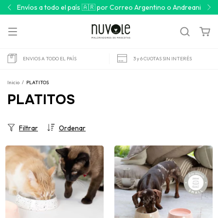
Envíos a todo el país 🇦🇷 por Correo Argentino o Andreani
ENVIOS A TODO EL PAÍS
3 y 6 CUOTAS SIN INTERÉS
Inicio
/
PLATITOS
PLATITOS
Filtrar
Ordenar