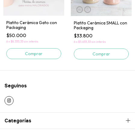
Platito Cerámica Gato con
Platito Cerámica SMALL con
Packaging
Packaging
$50.000
$33.800
6
x
$8.333,33
sin interés
6
x
$5.633,33
sin interés
Comprar
Comprar
Seguinos
Categorías