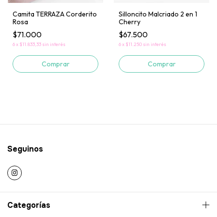
Silloncito Malcriado 2 en 1
Camita TERRAZA Corderito
Cherry
Rosa
$67.500
$71.000
6
x
$11.250
sin interés
6
x
$11.833,33
sin interés
Comprar
Comprar
Seguinos
Categorías