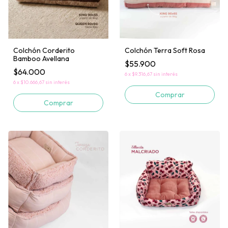
Colchón Corderito
Colchón Terra Soft Rosa
Bamboo Avellana
$55.900
$64.000
6
x
$9.316,67
sin interés
6
x
$10.666,67
sin interés
Comprar
Comprar